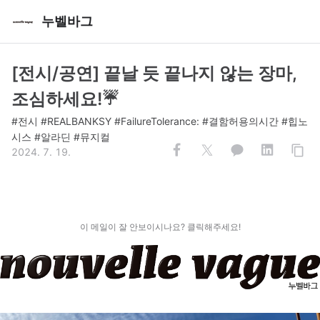
누벨바그
[전시/공연] 끝날 듯 끝나지 않는 장마,
조심하세요!☔
#전시 #REALBANKSY #FailureTolerance: #결함허용의시간 #힙노
시스 #알라딘 #뮤지컬
2024. 7. 19.
이 메일이 잘 안보이시나요? 클릭해주세요!