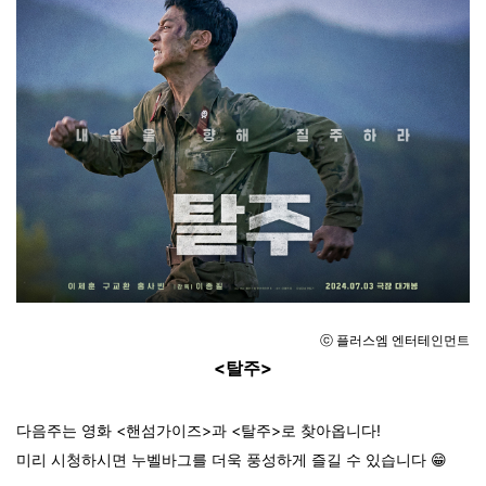
ⓒ
플러스엠 엔터테인먼트
<탈주>
다음주는 영화 <핸섬가이즈>과 <탈주>로 찾아옵니다!
미리 시청하시면 누벨바그를 더욱 풍성하게 즐길 수 있습니다 😁