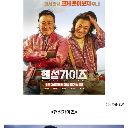
ⓒ (주)NEW
<핸섬가이즈>